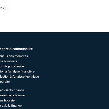
ez vos
endre & communauté
ensus des membres
ms boursiers
on de portefeuille
ation à l’analyse financière
duction à l’analyse technique
oursier
étudiants finance
ases de la bourse
ue boursier
rs de la finance