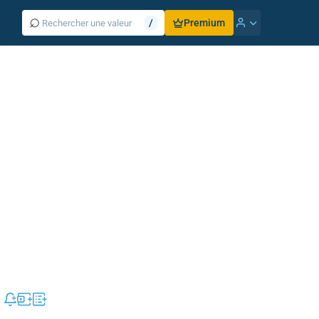
⌕
/
Premium