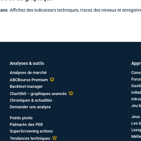
 ans
. Affichez des indicateurs techniques, tracez des niveaux et enregistr
Analyses & outils
Appr
Analyses de marché
Cons
Foru
ABCBourse Premium
Gesti
Backtest manager
Initi
Chart365 – graphiques avancés
Intro
Chroniques & actualités
Jeu b
Demander une analyse
Jeux 
Points pivots
Les b
Palmarès des PER
Lexiq
SuperScreening actions
Métie
Tendances techniques