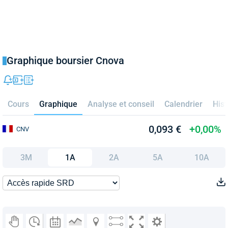
Graphique boursier Cnova
Cours
Graphique
Analyse et conseil
Calendrier
Hist
0,093 €
+0,00%
CNV
3M
1A
2A
5A
10A