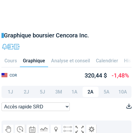
Graphique boursier Cencora Inc.
Cours
Graphique
Analyse et conseil
Calendrier
Hist
320,44 $
-1,48%
COR
1J
2J
5J
3M
1A
2A
5A
10A