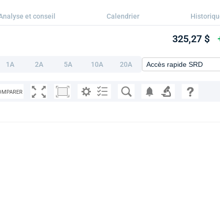
Analyse et conseil
Calendrier
Historiq
325,27 $
1A
2A
5A
10A
20A
OMPARER