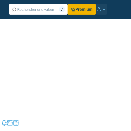
⌕
/
Premium