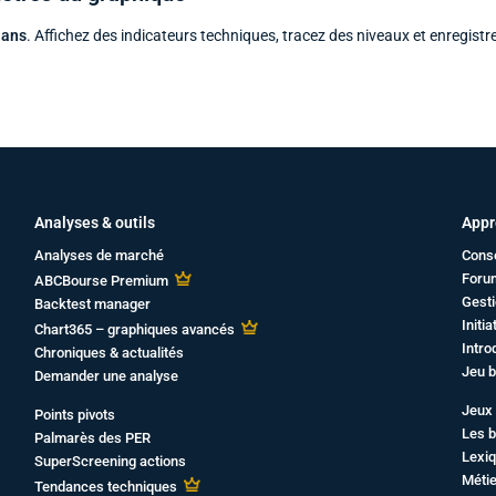
 ans
. Affichez des indicateurs techniques, tracez des niveaux et enregistr
Analyses & outils
Appr
Analyses de marché
Cons
Foru
ABCBourse Premium
Gesti
Backtest manager
Initi
Chart365 – graphiques avancés
Intro
Chroniques & actualités
Jeu b
Demander une analyse
Jeux 
Points pivots
Les b
Palmarès des PER
Lexiq
SuperScreening actions
Métie
Tendances techniques