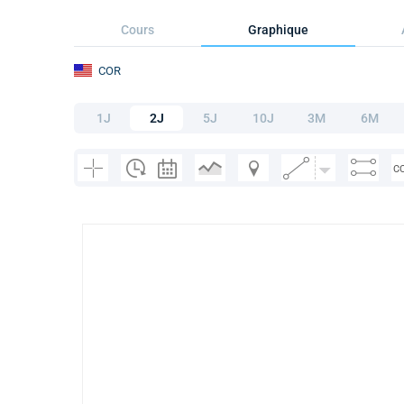
Cours
Graphique
COR
1J
2J
5J
10J
3M
6M
C