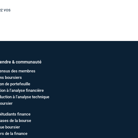
ez vos
endre & communauté
ensus des membres
ms boursiers
on de portefeuille
ation à l’analyse financière
duction à l’analyse technique
oursier
étudiants finance
ases de la bourse
ue boursier
rs de la finance