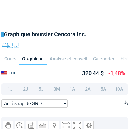
Graphique boursier Cencora Inc.
Cours
Graphique
Analyse et conseil
Calendrier
Hist
320,44 $
-1,48%
COR
1J
2J
5J
3M
1A
2A
5A
10A