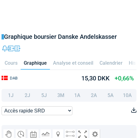
Graphique boursier Danske Andelskasser
Cours
Graphique
Analyse et conseil
Calendrier
Hist
15,30 DKK
+0,66%
DAB
1J
2J
5J
3M
1A
2A
5A
10A