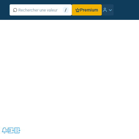
⌕
/
Premium