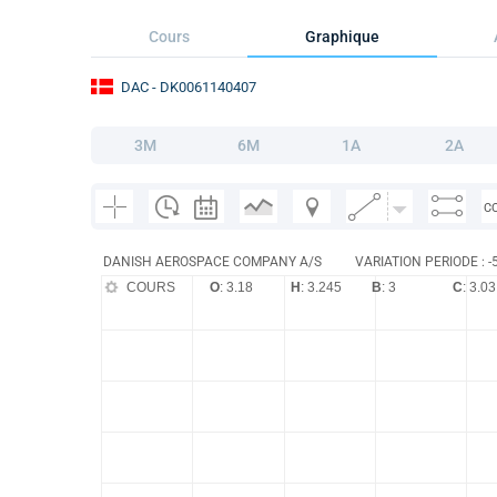
Cours
Graphique
DAC
- DK0061140407
3M
6M
1A
2A
C
DANISH AEROSPACE COMPANY A/S
VARIATION PERIODE : -
COURS
O
: 3.18
H
: 3.245
B
: 3
C
: 3.03