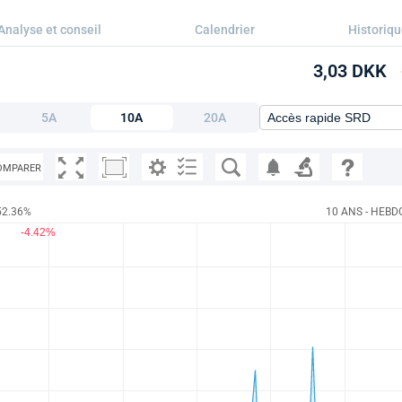
Analyse et conseil
Calendrier
Historiq
3,03 DKK
5A
10A
20A
OMPARER
52.36%
10 ANS - HEBD
-4.42%