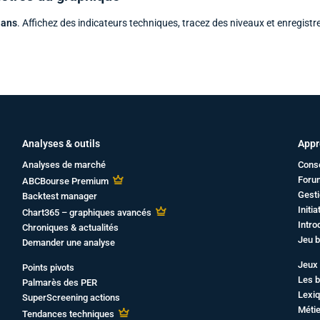
 ans
. Affichez des indicateurs techniques, tracez des niveaux et enregistr
Analyses & outils
Appr
Analyses de marché
Cons
Foru
ABCBourse Premium
Gesti
Backtest manager
Initi
Chart365 – graphiques avancés
Intro
Chroniques & actualités
Jeu b
Demander une analyse
Jeux 
Points pivots
Les b
Palmarès des PER
Lexiq
SuperScreening actions
Métie
Tendances techniques