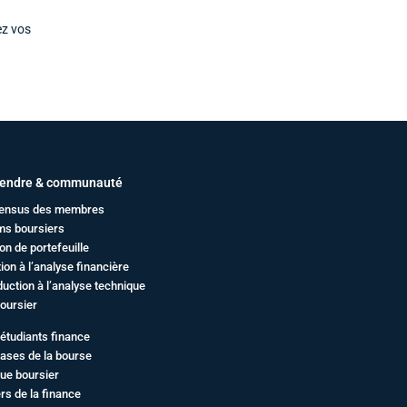
ez vos
endre & communauté
ensus des membres
ms boursiers
on de portefeuille
ation à l’analyse financière
duction à l’analyse technique
oursier
étudiants finance
ases de la bourse
ue boursier
rs de la finance