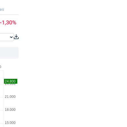
ues
-1,30%
O