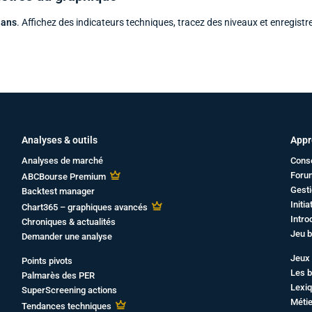
 ans
. Affichez des indicateurs techniques, tracez des niveaux et enregistr
Analyses & outils
Appr
Analyses de marché
Cons
Foru
ABCBourse Premium
Gesti
Backtest manager
Initi
Chart365 – graphiques avancés
Intro
Chroniques & actualités
Jeu b
Demander une analyse
Jeux 
Points pivots
Les b
Palmarès des PER
Lexiq
SuperScreening actions
Métie
Tendances techniques