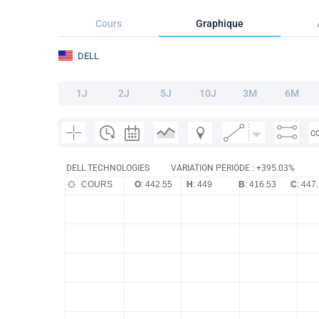
Cours
Graphique
DELL
1J
2J
5J
10J
3M
6M
C
DELL TECHNOLOGIES
VARIATION PERIODE : +395.03%
COURS
O
: 442.55
H
: 449
B
: 416.53
C
: 447