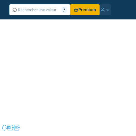
⌕
/
Premium