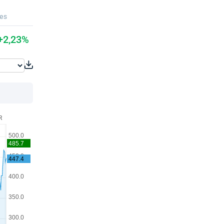
ues
+2,23%
R