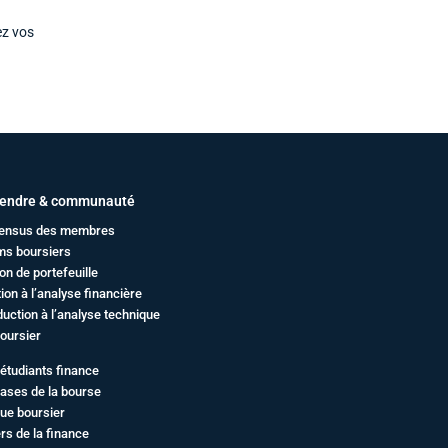
ez vos
endre & communauté
ensus des membres
ms boursiers
on de portefeuille
ation à l’analyse financière
duction à l’analyse technique
oursier
étudiants finance
ases de la bourse
ue boursier
rs de la finance