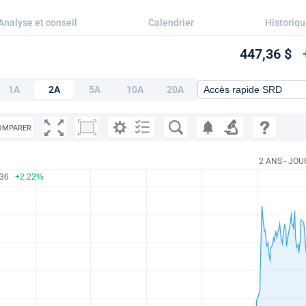
Analyse et conseil
Calendrier
Historiq
447,36 $
1A
2A
5A
10A
20A
OMPARER
2 ANS - JOU
.36
+2.22%