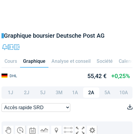
Graphique boursier Deutsche Post AG
Cours
Graphique
Analyse et conseil
Société
Calend
55,42 €
+0,25%
DHL
1J
2J
5J
3M
1A
2A
5A
10A