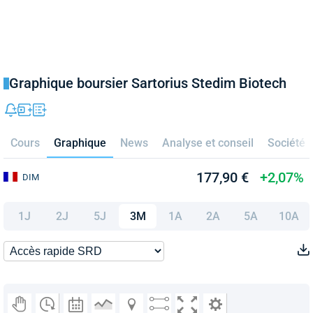
Graphique boursier Sartorius Stedim Biotech
Cours
Graphique
News
Analyse et conseil
Société
177,90 €
+2,07%
DIM
1J
2J
5J
3M
1A
2A
5A
10A