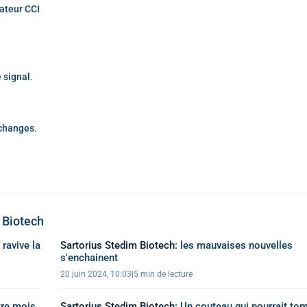
cateur CCI
 signal
.
échanges
.
 Biotech
 ravive la
Sartorius Stedim Biotech
:
les mauvaises nouvelles
s'enchainent
20 juin 2024, 10:03
|
5 min de lecture
tre mois,
Sartorius Stedim Biotech
:
Un couteau qui pourrait to