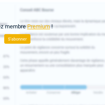
ez membre
Premium
!
S'abonner