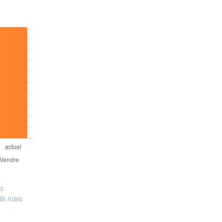
es
ils mais