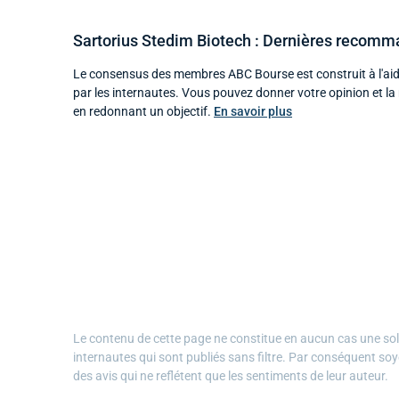
Sartorius Stedim Biotech : Dernières recomm
Le consensus des membres ABC Bourse est construit à l'aid
par les internautes. Vous pouvez donner votre opinion et l
en redonnant un objectif.
En savoir plus
Le contenu de cette page ne constitue en aucun cas une solli
internautes qui sont publiés sans filtre. Par conséquent soy
des avis qui ne reflétent que les sentiments de leur auteur.