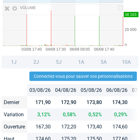
VOLUME
1J
2J
5J
1A
5A
10A
Connectez-vous pour sauver vos personnalisations
03/08/26
04/08/26
05/08/26
06/08/26
07/
Dernier
171,90
172,90
173,80
174,30
Variation
3,12%
0,58%
0,52%
0,29%
Ouverture
167,30
172,20
173,40
174,60
Haut
174,60
175,20
175,50
177,60