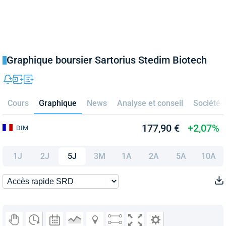
Graphique boursier Sartorius Stedim Biotech
Cours
Graphique
News
Analyse et conseil
Société
177,90 €
+2,07%
DIM
1J
2J
5J
3M
1A
2A
5A
10A