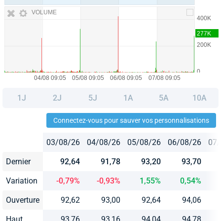
VOLUME
1J
2J
5J
1A
5A
10A
Connectez-vous pour sauver vos personnalisations
03/08/26
04/08/26
05/08/26
06/08/26
07/
Dernier
92,64
91,78
93,20
93,70
Variation
-0,79%
-0,93%
1,55%
0,54%
Ouverture
92,62
93,00
92,64
94,06
Haut
93,76
93,16
94,04
94,78