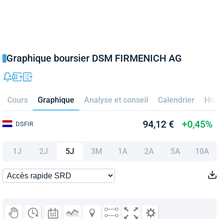
Graphique boursier DSM FIRMENICH AG
Cours
Graphique
Analyse et conseil
Calendrier
Hist
94,12 €
+0,45%
DSFIR
1J
2J
5J
3M
1A
2A
5A
10A