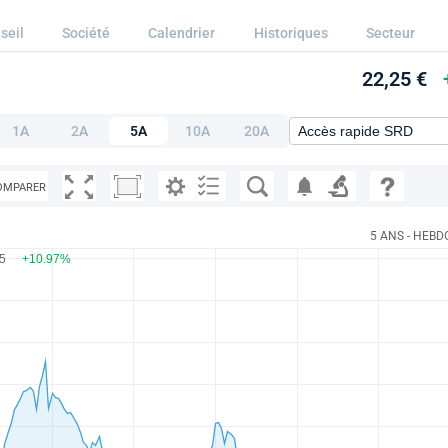
seil
Société
Calendrier
Historiques
Secteur
22,25 €
1A
2A
5A
10A
20A
OMPARER
5 ANS - HEBD
25
+10.97%