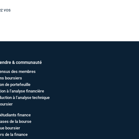
ez vos
endre & communauté
ensus des membres
ms boursiers
on de portefeuille
ation à l’analyse financière
duction à l’analyse technique
oursier
étudiants finance
ases de la bourse
ue boursier
rs de la finance