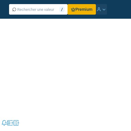
⌕
/
Premium