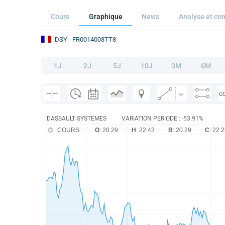
Cours
Graphique
News
Analyse et con
DSY
- FR0014003TT8
1J
2J
5J
10J
3M
6M
C
DASSAULT SYSTEMES
VARIATION PERIODE : -53.91%
COURS
O
: 20.29
H
: 22.43
B
: 20.29
C
: 22.