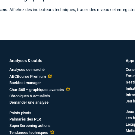
 ans
. Affichez des indicateurs techniques, tracez des niveaux et enregistr
Analyses & outils
Appr
Analyses de marché
Cons
Foru
ABCBourse Premium
Gesti
Backtest manager
Initi
Chart365 – graphiques avancés
Intro
Chroniques & actualités
Jeu b
Demander une analyse
Jeux 
Points pivots
Les b
Palmarès des PER
Lexiq
SuperScreening actions
Métie
Tendances techniques