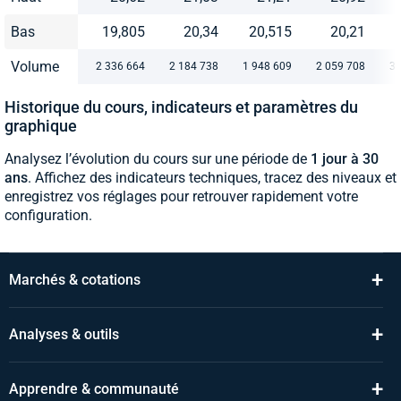
Bas
19,805
20,34
20,515
20,21
Volume
2 336 664
2 184 738
1 948 609
2 059 708
3 
Historique du cours, indicateurs et paramètres du
graphique
Analysez l’évolution du cours sur une période de
1 jour à 30
ans
. Affichez des indicateurs techniques, tracez des niveaux et
enregistrez vos réglages pour retrouver rapidement votre
configuration.
+
Marchés & cotations
+
Analyses & outils
+
Apprendre & communauté