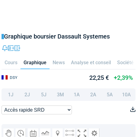
Graphique boursier Dassault Systemes
Cours
Graphique
News
Analyse et conseil
Société
22,25 €
+2,39%
DSY
1J
2J
5J
3M
1A
2A
5A
10A