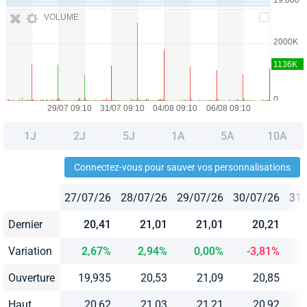
VOLUME
1J
2J
5J
1A
5A
10A
Connectez-vous pour sauver vos personnalisations
27/07/26
28/07/26
29/07/26
30/07/26
31/
Dernier
20,41
21,01
21,01
20,21
Variation
2,67%
2,94%
0,00%
-3,81%
Ouverture
19,935
20,53
21,09
20,85
Haut
20,62
21,03
21,21
20,92