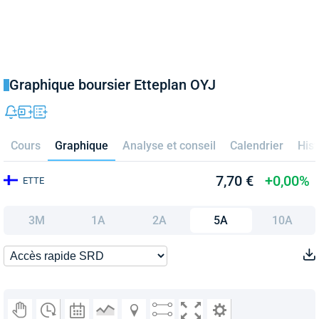
Graphique boursier Etteplan OYJ
Cours
Graphique
Analyse et conseil
Calendrier
Hist
7,70 €
+0,00%
ETTE
3M
1A
2A
5A
10A