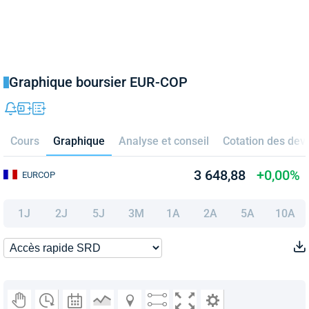
Graphique boursier EUR-COP
Cours
Graphique
Analyse et conseil
Cotation des dev
3 648,88
+0,00%
EURCOP
1J
2J
5J
3M
1A
2A
5A
10A