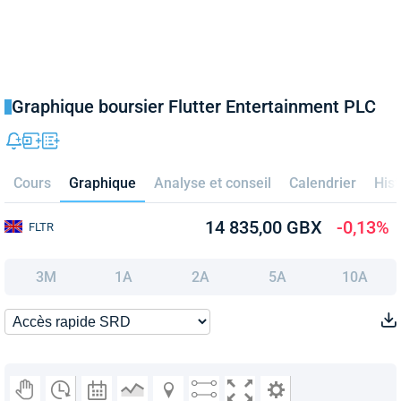
Graphique boursier Flutter Entertainment PLC
Cours
Graphique
Analyse et conseil
Calendrier
Hist
14 835,00 GBX
-0,13%
FLTR
3M
1A
2A
5A
10A