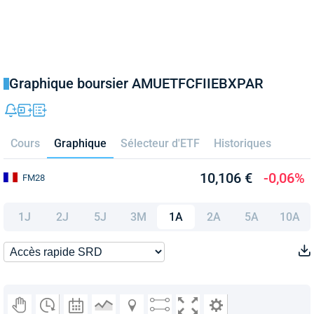
Graphique boursier AMUETFCFIIEBXPAR
Cours
Graphique
Sélecteur d'ETF
Historiques
10,106 €
-0,06%
FM28
1J
2J
5J
3M
1A
2A
5A
10A