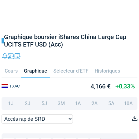
Graphique boursier iShares China Large Cap
UCITS ETF USD (Acc)
Cours
Graphique
Sélecteur d'ETF
Historiques
4,166 €
+0,33%
FXAC
1J
2J
5J
3M
1A
2A
5A
10A