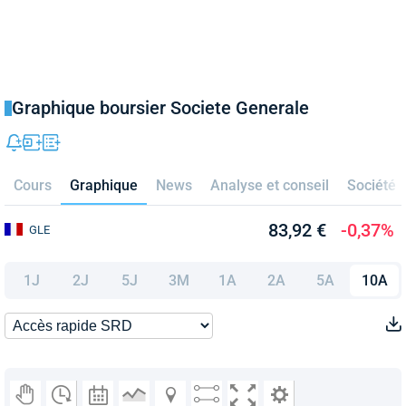
Graphique boursier Societe Generale
Cours
Graphique
News
Analyse et conseil
Société
83,92 €
-0,37%
GLE
1J
2J
5J
3M
1A
2A
5A
10A