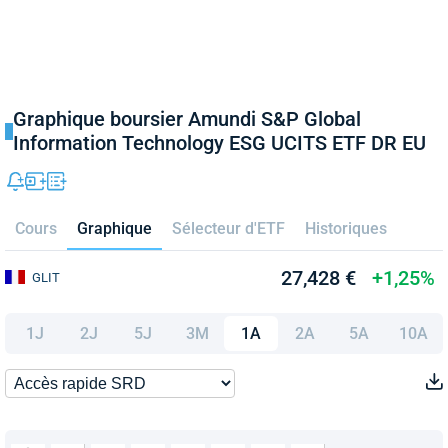
Graphique boursier Amundi S&P Global
Information Technology ESG UCITS ETF DR EU
Cours
Graphique
Sélecteur d'ETF
Historiques
27,428 €
+1,25%
GLIT
1J
2J
5J
3M
1A
2A
5A
10A