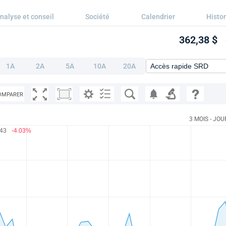
nalyse et conseil
Société
Calendrier
Histo
362,38 $
1A
2A
5A
10A
20A
OMPARER
3 MOIS - JOU
.43
-4.03%