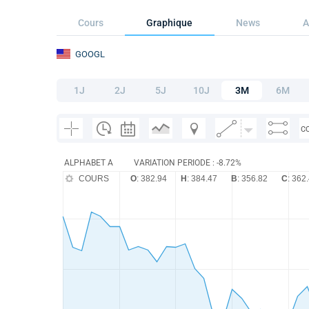
Cours
Graphique
News
A
GOOGL
1J
2J
5J
10J
3M
6M
C
ALPHABET A
VARIATION PERIODE : -8.72%
COURS
O
: 382.94
H
: 384.47
B
: 356.82
C
: 362