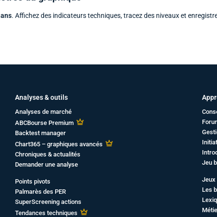
 ans
. Affichez des indicateurs techniques, tracez des niveaux et enregistr
Analyses & outils
Appr
Analyses de marché
Cons
Foru
ABCBourse Premium
Gesti
Backtest manager
Initi
Chart365 – graphiques avancés
Intro
Chroniques & actualités
Jeu b
Demander une analyse
Jeux 
Points pivots
Les b
Palmarès des PER
Lexiq
SuperScreening actions
Métie
Tendances techniques