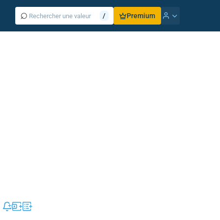
⌕
/
Premium