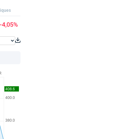
riques
-4,05%
R