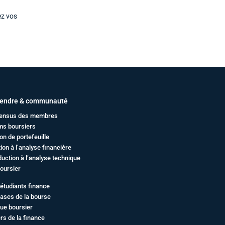
ez vos
endre & communauté
ensus des membres
ms boursiers
on de portefeuille
ation à l’analyse financière
duction à l’analyse technique
oursier
étudiants finance
ases de la bourse
ue boursier
rs de la finance