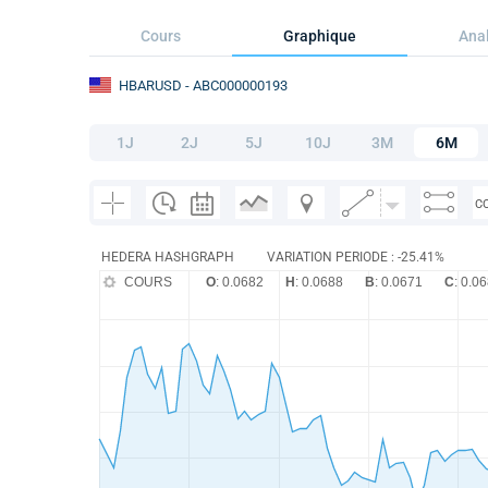
Cours
Graphique
Anal
HBARUSD
- ABC000000193
1J
2J
5J
10J
3M
6M
C
HEDERA HASHGRAPH
VARIATION PERIODE : -25.41%
COURS
O
: 0.0682
H
: 0.0688
B
: 0.0671
C
: 0.0