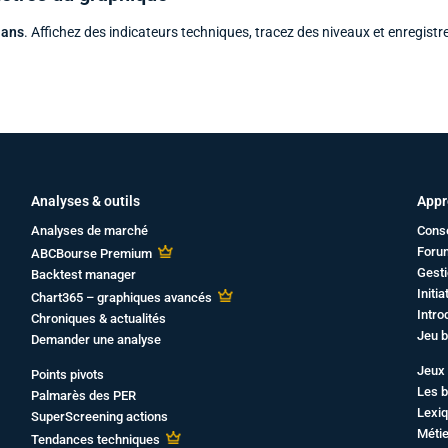
 ans
. Affichez des indicateurs techniques, tracez des niveaux et enregistr
Analyses & outils
Appr
Analyses de marché
Cons
Foru
ABCBourse Premium
Gesti
Backtest manager
Initi
Chart365 – graphiques avancés
Intro
Chroniques & actualités
Jeu b
Demander une analyse
Jeux 
Points pivots
Les b
Palmarès des PER
Lexiq
SuperScreening actions
Métie
Tendances techniques