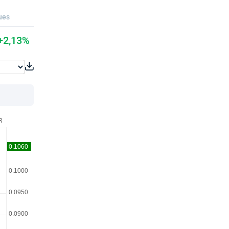
ues
+2,13%
R