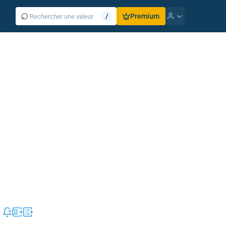
⌕
/
Premium