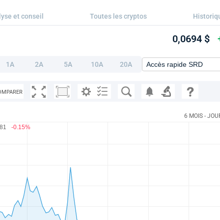
yse et conseil
Toutes les cryptos
Historiq
0,0694 $
1A
2A
5A
10A
20A
OMPARER
6 MOIS - JOU
681
-0.15%