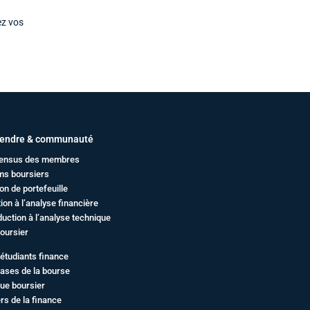
ez vos
endre & communauté
ensus des membres
ms boursiers
on de portefeuille
ation à l’analyse financière
duction à l’analyse technique
oursier
étudiants finance
ases de la bourse
ue boursier
rs de la finance