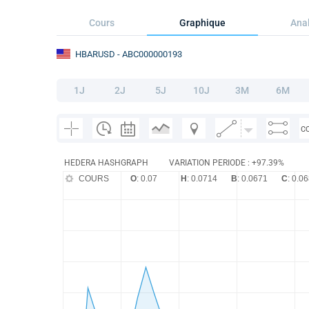
Cours
Graphique
Anal
HBARUSD
- ABC000000193
1J
2J
5J
10J
3M
6M
C
HEDERA HASHGRAPH
VARIATION PERIODE : +97.39%
COURS
O
: 0.07
H
: 0.0714
B
: 0.0671
C
: 0.0