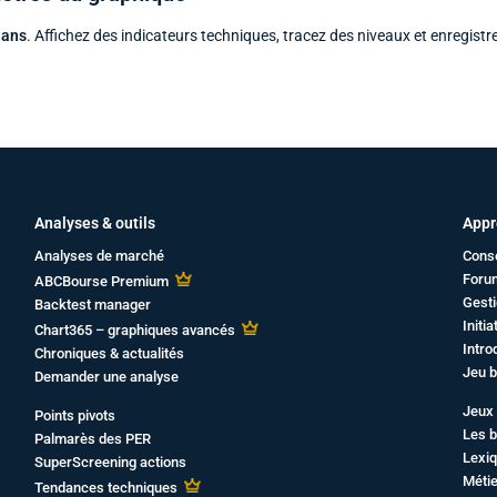
 ans
. Affichez des indicateurs techniques, tracez des niveaux et enregistr
Analyses & outils
Appr
Analyses de marché
Cons
Foru
ABCBourse Premium
Gesti
Backtest manager
Initi
Chart365 – graphiques avancés
Intro
Chroniques & actualités
Jeu b
Demander une analyse
Jeux 
Points pivots
Les b
Palmarès des PER
Lexiq
SuperScreening actions
Métie
Tendances techniques