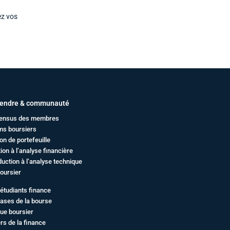
ez vos
endre & communauté
ensus des membres
ms boursiers
on de portefeuille
ation à l’analyse financière
duction à l’analyse technique
oursier
étudiants finance
ases de la bourse
ue boursier
rs de la finance