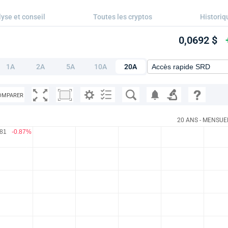
yse et conseil
Toutes les cryptos
Historiq
0,0692 $
1A
2A
5A
10A
20A
OMPARER
20 ANS - MENSUE
681
-0.87%