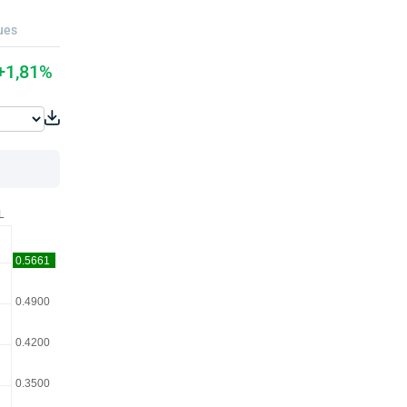
ues
+1,81%
L