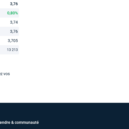
3,76
0,80%
3,74
3,76
3,705
13 213
ez vos
endre & communauté