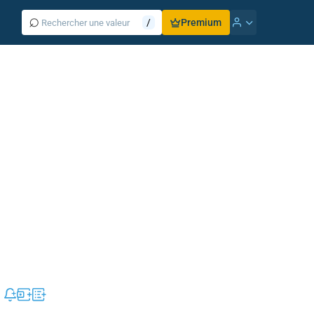
⌕
/
Premium