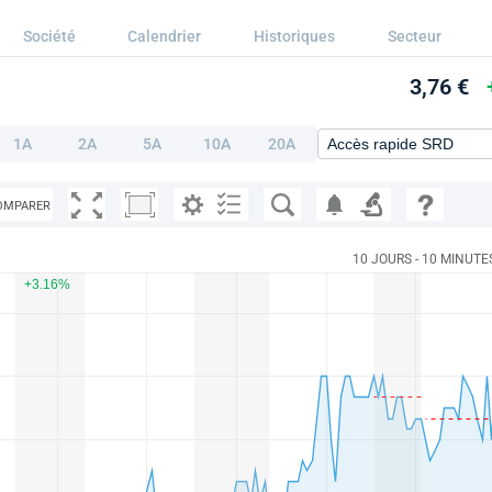
Société
Calendrier
Historiques
Secteur
3,76 €
1A
2A
5A
10A
20A
OMPARER
10 JOURS - 10 MINUTE
+3.16%