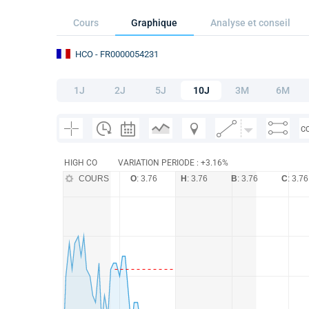
Cours
Graphique
Analyse et conseil
HCO
- FR0000054231
1J
2J
5J
10J
3M
6M
C
HIGH CO
VARIATION PERIODE : +3.16%
COURS
O
: 3.76
H
: 3.76
B
: 3.76
C
: 3.76