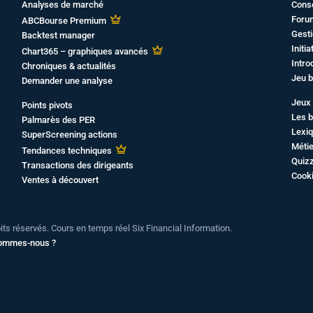
Analyses de marché
Cons
Foru
ABCBourse Premium
Gesti
Backtest manager
Initi
Chart365 – graphiques avancés
Intro
Chroniques & actualités
Jeu b
Demander une analyse
Jeux 
Points pivots
Les b
Palmarès des PER
Lexiq
SuperScreening actions
Métie
Tendances techniques
Quiz
Transactions des dirigeants
Cook
Ventes à découvert
oits réservés. Cours en temps réel Six Financial Information.
sommes-nous ?