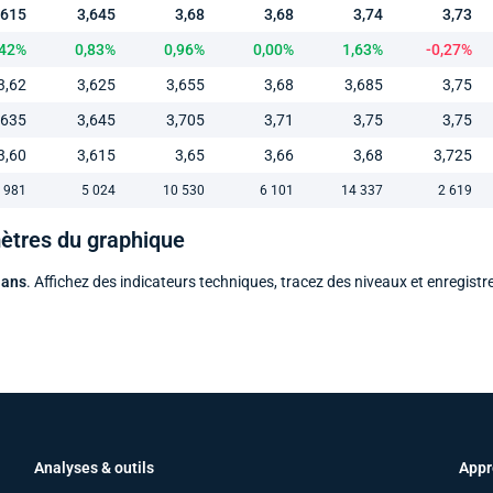
,615
3,645
3,68
3,68
3,74
3,73
,42%
0,83%
0,96%
0,00%
1,63%
-0,27%
3,62
3,625
3,655
3,68
3,685
3,75
,635
3,645
3,705
3,71
3,75
3,75
3,60
3,615
3,65
3,66
3,68
3,725
 981
5 024
10 530
6 101
14 337
2 619
mètres du graphique
 ans
. Affichez des indicateurs techniques, tracez des niveaux et enregistr
Analyses & outils
Appr