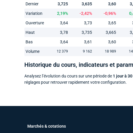
Dernier
3,725
3,635
3,60
3
Variation
2,19%
-2,42%
-0,96%
0
Ouverture
3,64
3,73
3,65
Haut
3,78
3,735
3,665
3
Bas
3,64
3,61
3,60
Volume
12 379
9 162
18 989
14
Historique du cours, indicateurs et para
Analysez l’évolution du cours sur une période de
1 jour à 30
réglages pour retrouver rapidement votre configuration.
Marchés & cotations