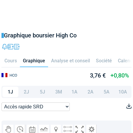
Graphique boursier High Co
Cours
Graphique
Analyse et conseil
Société
Calend
3,76 €
+0,80%
HCO
1J
2J
5J
3M
1A
2A
5A
10A