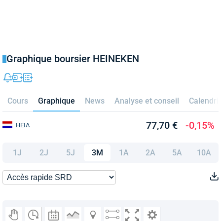
Graphique boursier HEINEKEN
Cours
Graphique
News
Analyse et conseil
Calendri
77,70 €
-0,15%
HEIA
1J
2J
5J
3M
1A
2A
5A
10A