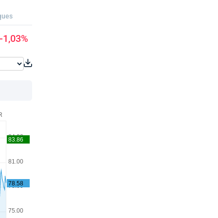
ques
-1,03%
R