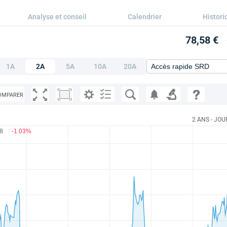
Analyse et conseil
Calendrier
Histori
78,58 €
1A
2A
5A
10A
20A
OMPARER
2 ANS - JOU
58
-1.03%