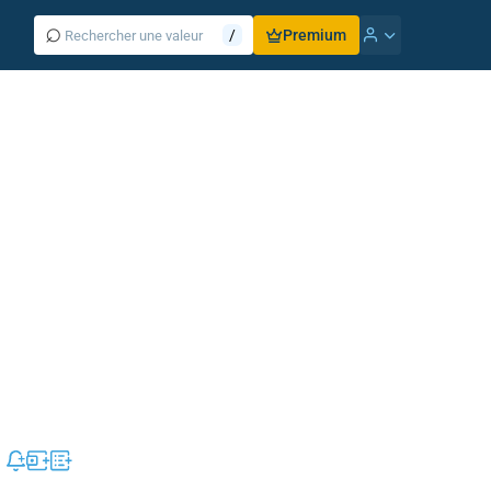
⌕
/
Premium