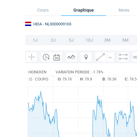
Cours
Graphique
News
HEIA
- NL0000009165
1J
2J
5J
10J
3M
6M
C
HEINEKEN
VARIATION PERIODE : -1.78%
COURS
O
: 79.76
H
: 79.9
B
: 78.36
C
: 78.