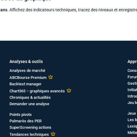
 ans
. Affichez des indicateurs techniques, tracez des niveaux et enregistr
Analyses & outils
Appr
Analyses de marché
Cons
Foru
ABCBourse Premium
Gesti
Backtest manager
Initi
Chart365 – graphiques avancés
Intro
Chroniques & actualités
Jeu b
Demander une analyse
Jeux 
Points pivots
Les b
Palmarès des PER
Lexiq
SuperScreening actions
Métie
Tendances techniques