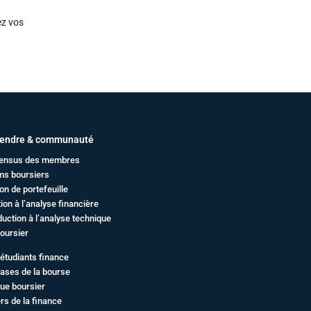
ez vos
endre & communauté
ensus des membres
ms boursiers
on de portefeuille
ation à l’analyse financière
duction à l’analyse technique
oursier
étudiants finance
ases de la bourse
ue boursier
rs de la finance