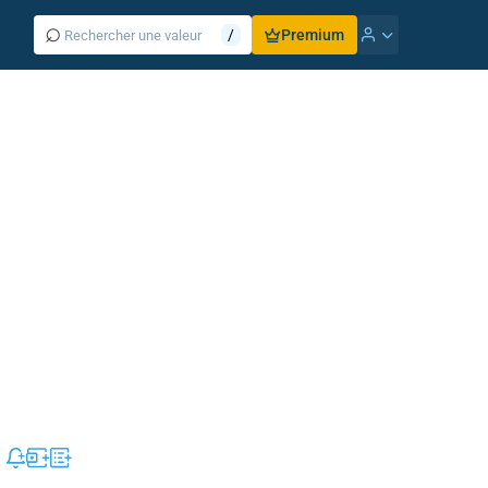
⌕
/
Premium