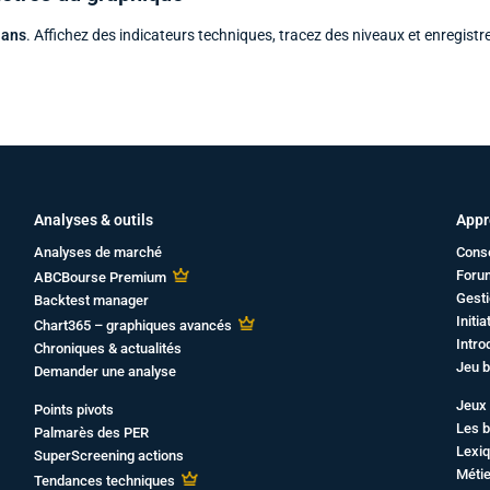
 ans
. Affichez des indicateurs techniques, tracez des niveaux et enregistr
Analyses & outils
Appr
Analyses de marché
Cons
Foru
ABCBourse Premium
Gesti
Backtest manager
Initi
Chart365 – graphiques avancés
Intro
Chroniques & actualités
Jeu b
Demander une analyse
Jeux 
Points pivots
Les b
Palmarès des PER
Lexiq
SuperScreening actions
Métie
Tendances techniques