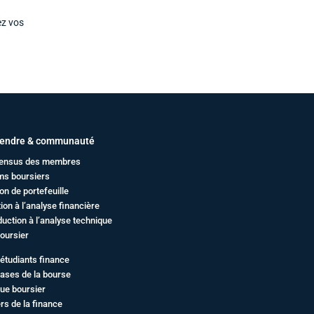
ez vos
endre & communauté
ensus des membres
ms boursiers
on de portefeuille
ation à l’analyse financière
duction à l’analyse technique
oursier
étudiants finance
ases de la bourse
ue boursier
rs de la finance