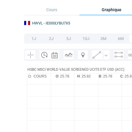
Cours
Graphique
HWVL
- IE000LYBU7X5
1J
2J
5J
10J
3M
6M
C
HSBC MSCI WORLD VALUE SCREENED UCITS ETF USD (ACC)
COURS
O
: 25.78
H
: 25.92
B
: 25.78
C
: 25.