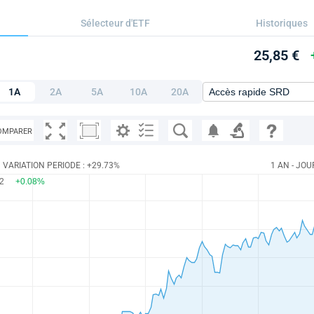
Sélecteur d'ETF
Historiques
25,85 €
1A
2A
5A
10A
20A
OMPARER
VARIATION PERIODE : +29.73%
1 AN - JOU
92
+0.08%