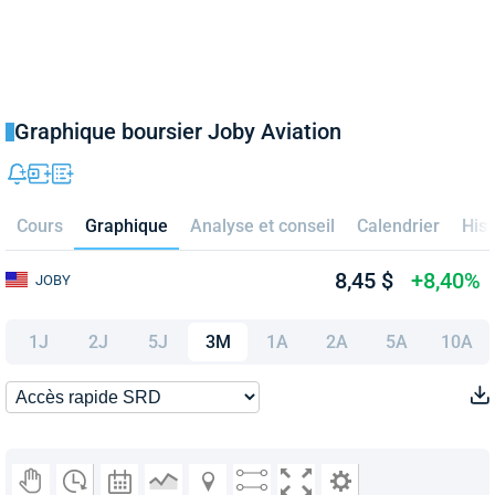
Graphique boursier Joby Aviation
Cours
Graphique
Analyse et conseil
Calendrier
Hist
8,45 $
+8,40%
JOBY
1J
2J
5J
3M
1A
2A
5A
10A