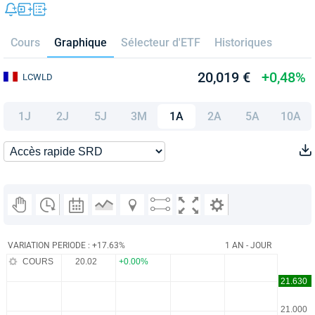
Cours
Graphique
Sélecteur d'ETF
Historiques
20,019 €
+0,48%
LCWLD
1J
2J
5J
3M
1A
2A
5A
10A
VARIATION PERIODE : +17.63%
1 AN - JOUR
COURS
20.02
+0.00%