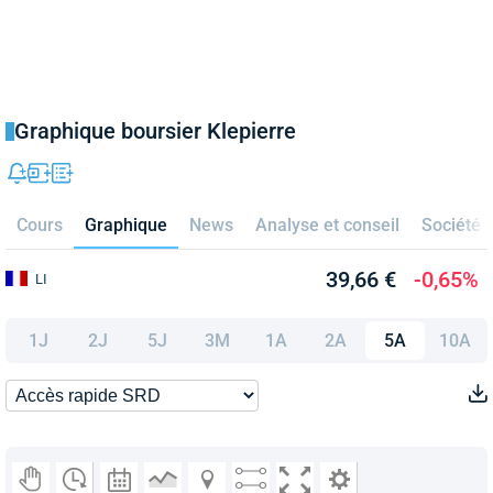
Graphique boursier Klepierre
Cours
Graphique
News
Analyse et conseil
Société
39,66 €
-0,65%
LI
1J
2J
5J
3M
1A
2A
5A
10A