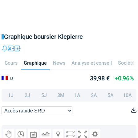
Graphique boursier Klepierre
Cours
Graphique
News
Analyse et conseil
Société
39,98 €
+0,96%
LI
1J
2J
5J
3M
1A
2A
5A
10A