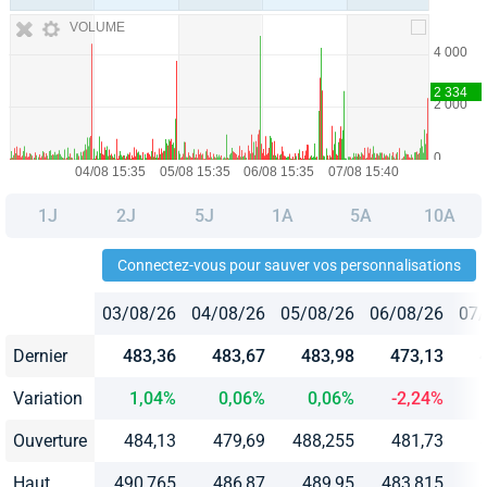
VOLUME
1J
2J
5J
1A
5A
10A
Connectez-vous pour sauver vos personnalisations
03/08/26
04/08/26
05/08/26
06/08/26
07/
Dernier
483,36
483,67
483,98
473,13
Variation
1,04%
0,06%
0,06%
-2,24%
Ouverture
484,13
479,69
488,255
481,73
Haut
490,765
486,87
489,95
483,815