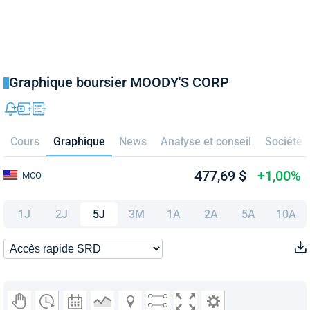
Graphique boursier MOODY'S CORP
Cours
Graphique
News
Analyse et conseil
Société
477,69 $
+1,00%
MCO
1J
2J
5J
3M
1A
2A
5A
10A