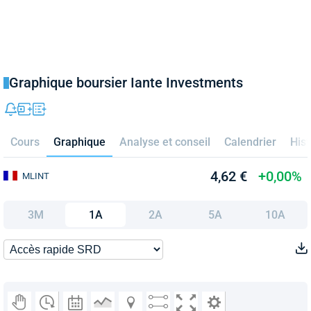
Graphique boursier Iante Investments
Cours
Graphique
Analyse et conseil
Calendrier
Hist
4,62 €
+0,00%
MLINT
3M
1A
2A
5A
10A