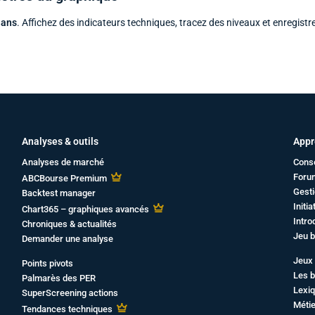
 ans
. Affichez des indicateurs techniques, tracez des niveaux et enregistr
Analyses & outils
Appr
Analyses de marché
Cons
Foru
ABCBourse Premium
Gesti
Backtest manager
Initi
Chart365 – graphiques avancés
Intro
Chroniques & actualités
Jeu b
Demander une analyse
Jeux 
Points pivots
Les b
Palmarès des PER
Lexiq
SuperScreening actions
Métie
Tendances techniques