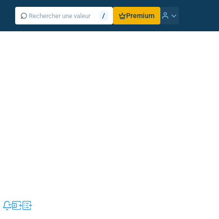
⌕
/
Premium