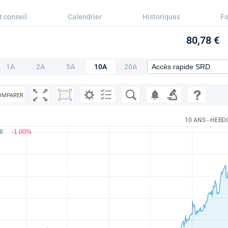
t conseil
Calendrier
Historiques
F
80,78 €
1A
2A
5A
10A
20A
OMPARER
10 ANS - HEBD
78
-1.00%