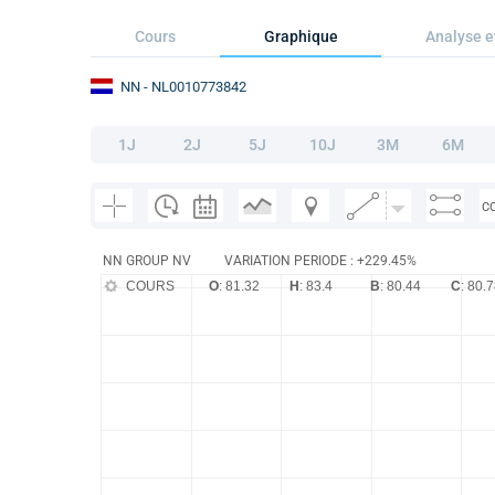
Cours
Graphique
Analyse e
NN
- NL0010773842
1J
2J
5J
10J
3M
6M
C
NN GROUP NV
VARIATION PERIODE : +229.45%
COURS
O
: 81.32
H
: 83.4
B
: 80.44
C
: 80.