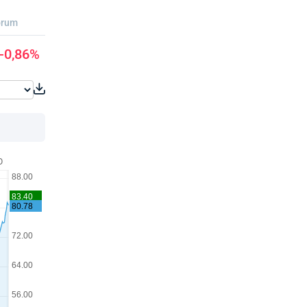
orum
-0,86%
O