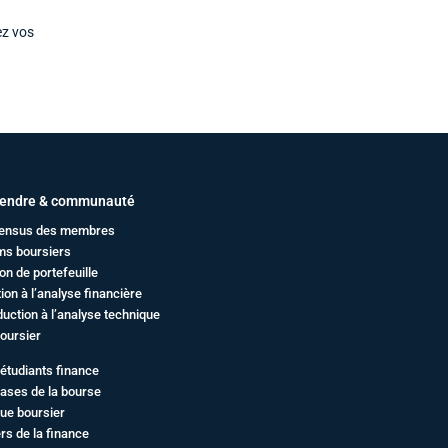
ez vos
endre & communauté
ensus des membres
ms boursiers
on de portefeuille
ation à l’analyse financière
duction à l’analyse technique
oursier
étudiants finance
ases de la bourse
ue boursier
rs de la finance