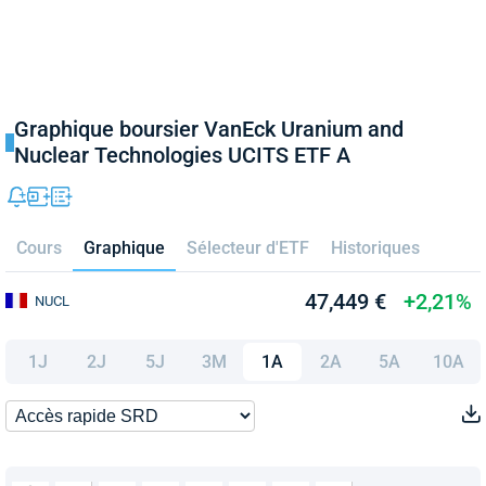
Graphique boursier VanEck Uranium and
Nuclear Technologies UCITS ETF A
Cours
Graphique
Sélecteur d'ETF
Historiques
47,449 €
+2,21%
NUCL
1J
2J
5J
3M
1A
2A
5A
10A