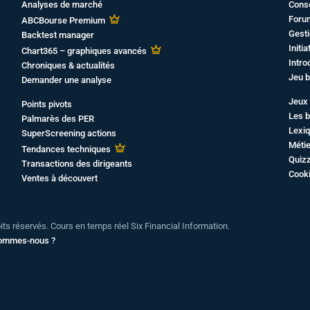
Analyses de marché
Cons
Foru
ABCBourse Premium
Gesti
Backtest manager
Initi
Chart365 – graphiques avancés
Intro
Chroniques & actualités
Jeu b
Demander une analyse
Jeux 
Points pivots
Les b
Palmarès des PER
Lexiq
SuperScreening actions
Métie
Tendances techniques
Quiz
Transactions des dirigeants
Cook
Ventes à découvert
oits réservés. Cours en temps réel Six Financial Information.
sommes-nous ?