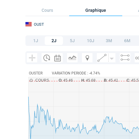
Cours
Graphique
OUST
1J
2J
5J
10J
3M
6M
C
OUSTER
VARIATION PERIODE : -4.74%
COURS
O
: 45.46
H
: 45.68
B
: 45.41
C
: 45.