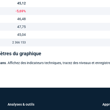
45,12
-5,69%
46,48
47,75
45,04
2 366 153
mètres du graphique
 ans
. Affichez des indicateurs techniques, tracez des niveaux et enregistr
Analyses & outils
Appr