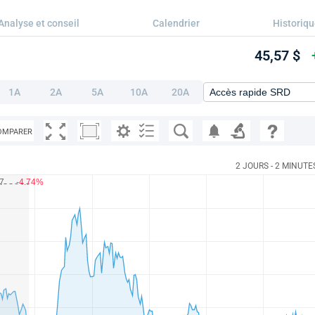
Analyse et conseil
Calendrier
Historiq
45,57 $
1A
2A
5A
10A
20A
OMPARER
2 JOURS - 2 MINUTE
57
-4.74%