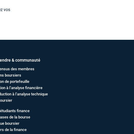
ez vos
endre & communauté
ensus des membres
ms boursiers
on de portefeuille
ation à l’analyse financière
duction à l’analyse technique
oursier
étudiants finance
ases de la bourse
ue boursier
rs de la finance