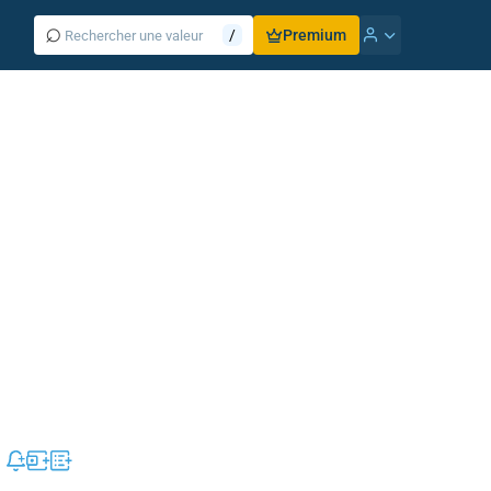
⌕
/
Premium