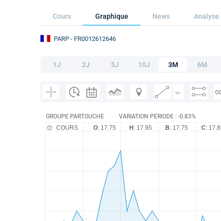
Cours
Graphique
News
Analyse 
PARP
- FR0012612646
1J
2J
5J
10J
3M
6M
C
GROUPE PARTOUCHE
VARIATION PERIODE : -0.83%
COURS
O
: 17.75
H
: 17.95
B
: 17.75
C
: 17.