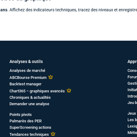
 ans
. Affichez des indicateurs techniques, tracez des niveaux et enregistr
Analyses & outils
Appr
Analyses de marché
Cons
Foru
ABCBourse Premium
Gesti
Backtest manager
Initi
Chart365 – graphiques avancés
Intro
Chroniques & actualités
Jeu b
Demander une analyse
Jeux 
Points pivots
Les b
Palmarès des PER
Lexiq
SuperScreening actions
Métie
Tendances techniques