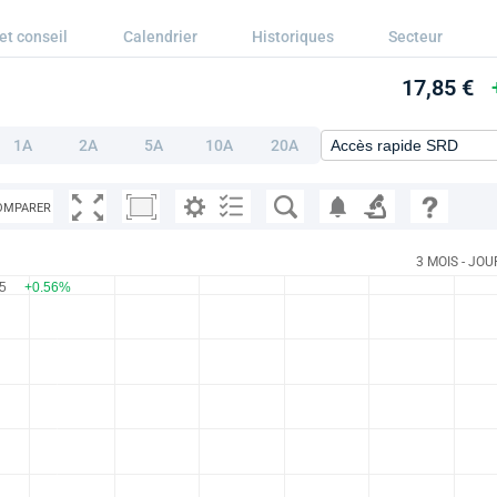
et conseil
Calendrier
Historiques
Secteur
17,85 €
1A
2A
5A
10A
20A
OMPARER
3 MOIS - JOU
85
+0.56%