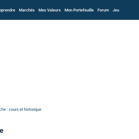
pprendre
Marchés
Mes Valeurs
Mon Portefeuille
Forum
Jeu
he : cours et historique
he