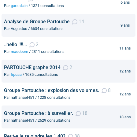
6 ans
Par
gars d'ain
/ 1321 consultations
Analyse de Groupe Partouche
14
9 ans
Par Augustus / 6634 consultations
..hello !!!!...
2
11 ans
Par
macdoom
/ 2311 consultations
PARTOUCHE graphe 2014
2
12 ans
Par
fipuaa
/ 1685 consultations
Groupe Partouche : explosion des volumes.
8
12 ans
Par nathanael451 / 1228 consultations
Groupe Partouche : à surveiller.
18
13 ans
Par nathanael451 / 2629 consultations
Peut-elle rejoindre les 1,40?
38