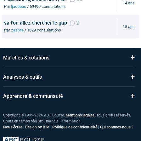
14 ans
Par
ljacobus
/ 69490 consultations
va t'on allez chercher le gap
2
15 ans
Par
zazore
/ 1629 consultations
+
Marchés & cotations
+
Analyses & outils
+
Apprendre & communauté
Copyright © 1999-2026 ABC Bourse.
Mentions légales
. Tous droits réservés.
Cours en temps réel Six Financial Information.
Nous écrire
|
Design by Bild
|
Politique de confidentialité
|
Qui sommes-nous ?