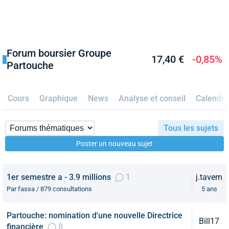
Forum boursier Groupe
17,40 €
-0,85%
Partouche
Cours
Graphique
News
Analyse et conseil
Calendri
Tous les sujets
Poster un nouveau sujet
1er semestre a - 3.9 millions
1
j.tavern
Par fassa / 879 consultations
5 ans
Partouche: nomination d'une nouvelle Directrice
Bill17
financière
8