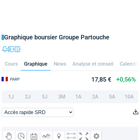
Graphique boursier Groupe Partouche
Cours
Graphique
News
Analyse et conseil
Calendri
17,85 €
+0,56%
PARP
1J
2J
5J
3M
1A
2A
5A
10A