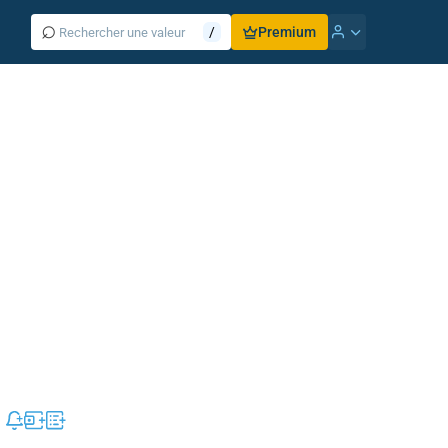
⌕
/
Premium