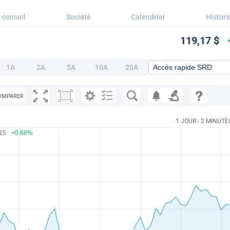
 conseil
Société
Calendrier
Histori
119,17 $
1A
2A
5A
10A
20A
OMPARER
1 JOUR - 2 MINUTE
.15
+0.68%