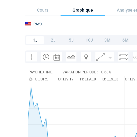
Cours
Graphique
Analyse et
PAYX
1J
2J
5J
10J
3M
6M
C
PAYCHEX, INC.
VARIATION PERIODE : +0.68%
COURS
O
: 119.17
H
: 119.19
B
: 119.13
C
: 119