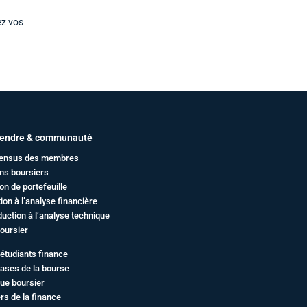
ez vos
endre & communauté
ensus des membres
ms boursiers
on de portefeuille
ation à l’analyse financière
duction à l’analyse technique
oursier
étudiants finance
ases de la bourse
ue boursier
rs de la finance