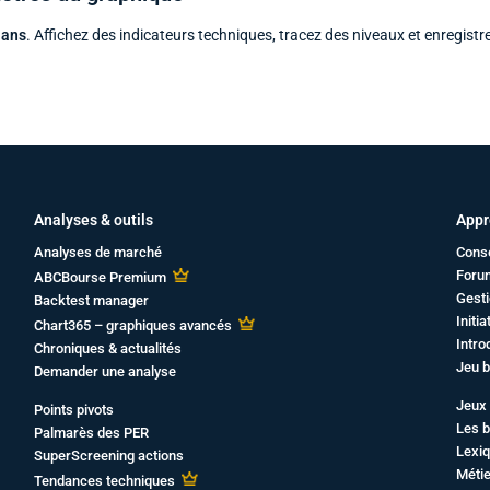
 ans
. Affichez des indicateurs techniques, tracez des niveaux et enregistr
Analyses & outils
Appr
Analyses de marché
Cons
Foru
ABCBourse Premium
Gesti
Backtest manager
Initi
Chart365 – graphiques avancés
Intro
Chroniques & actualités
Jeu b
Demander une analyse
Jeux 
Points pivots
Les b
Palmarès des PER
Lexiq
SuperScreening actions
Métie
Tendances techniques