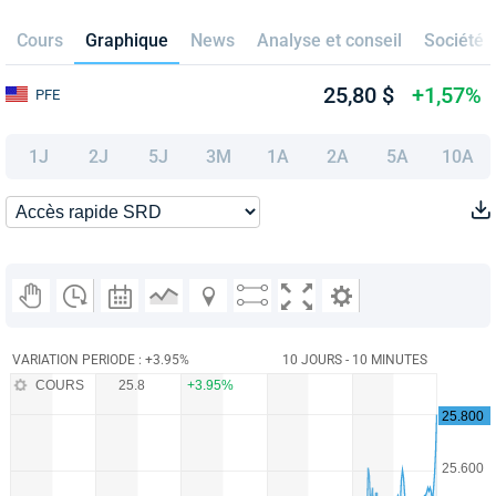
Cours
Graphique
News
Analyse et conseil
Société
25,80 $
+1,57%
PFE
1J
2J
5J
3M
1A
2A
5A
10A
VARIATION PERIODE : +3.95%
10 JOURS - 10 MINUTES
COURS
25.8
+3.95%