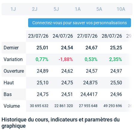
1J
2J
5J
1A
5A
10A
Connectez-vous pour sauver vos personnalisations
23/07/26
24/07/26
27/07/26
28/07/26
29/
Dernier
25,01
24,54
24,67
25,25
Variation
0,77%
-1,88%
0,53%
2,35%
Ouverture
24,89
24,62
24,57
24,97
Haut
25,10
24,75
24,875
25,50
Bas
24,75
24,51
24,4417
24,96
Volume
30 695 632
22 861 320
27 955 648
49 293 696
26 
Historique du cours, indicateurs et paramètres du
graphique