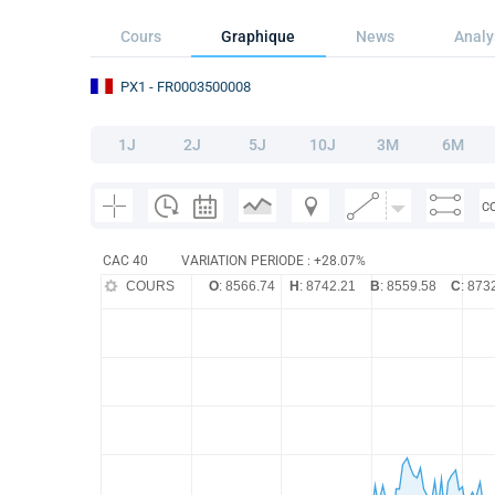
Cours
Graphique
News
Analy
PX1
- FR0003500008
1J
2J
5J
10J
3M
6M
C
CAC 40
VARIATION PERIODE : +28.07%
COURS
O
: 8566.74
H
: 8742.21
B
: 8559.58
C
: 873