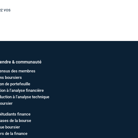
ez vos
endre & communauté
ensus des membres
ms boursiers
on de portefeuille
ation à l’analyse financière
duction à l’analyse technique
oursier
étudiants finance
ases de la bourse
ue boursier
rs de la finance