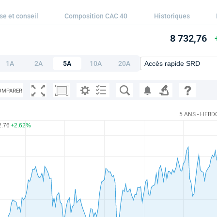
se et conseil
Composition CAC 40
Historiques
8 732,76
1A
2A
5A
10A
20A
OMPARER
5 ANS - HEBD
2.76
+2.62%