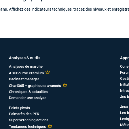
 ans
. Affichez des indicateurs techniques, tracez des niveaux et enregistr
Analyses & outils
Appr
Analyses de marché
Cons
Foru
ABCBourse Premium
Gesti
Backtest manager
Initi
Chart365 – graphiques avancés
Intro
Chroniques & actualités
Jeu b
Demander une analyse
Jeux 
Points pivots
Les b
Palmarès des PER
Lexiq
SuperScreening actions
Métie
Tendances techniques