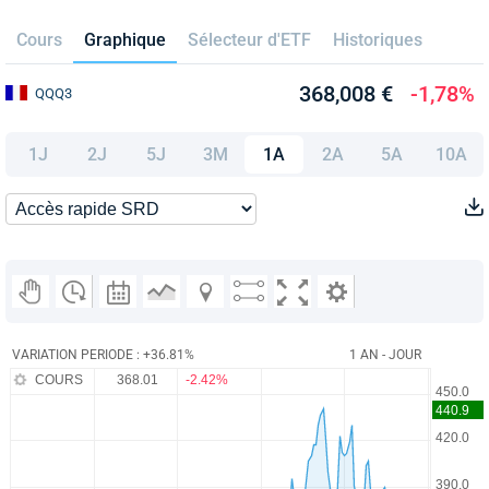
Cours
Graphique
Sélecteur d'ETF
Historiques
368,008 €
-1,78%
QQQ3
1J
2J
5J
3M
1A
2A
5A
10A
VARIATION PERIODE : +36.81%
1 AN - JOUR
COURS
368.01
-2.42%