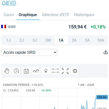
Cours
Graphique
Sélecteur d'ETF
Historiques
159,94 €
+0,18%
QUED
1J
2J
5J
3M
1A
2A
5A
10A
VARIATION PERIODE : +18.60%
1 AN - JOUR
COURS
159.94
+0.39%