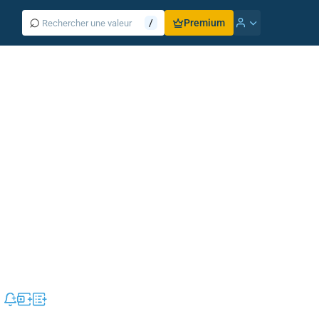
⌕
/
Premium