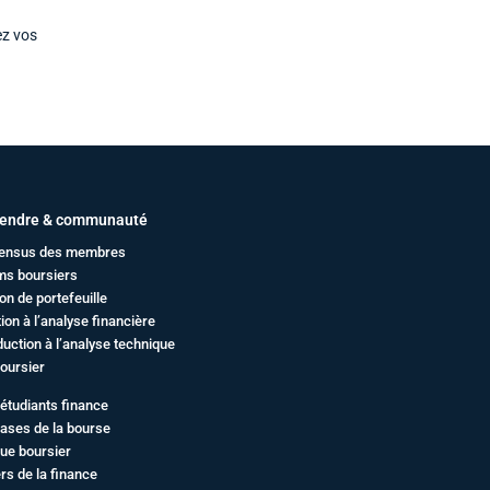
ez vos
endre & communauté
ensus des membres
ms boursiers
on de portefeuille
ation à l’analyse financière
duction à l’analyse technique
oursier
étudiants finance
ases de la bourse
ue boursier
rs de la finance