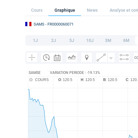
Cours
Graphique
News
Analyse et con
SAMS
- FR0000060071
1J
2J
5J
10J
3M
6M
C
SAMSE
VARIATION PERIODE : -19.13%
COURS
O
: 120.5
H
: 120.5
B
: 120.5
C
: 120