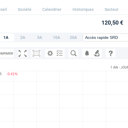
seil
Société
Calendrier
Historiques
Secteur
120,50 €
1A
2A
5A
10A
20A
OMPARER
1 AN - JOU
.5
-0.41%