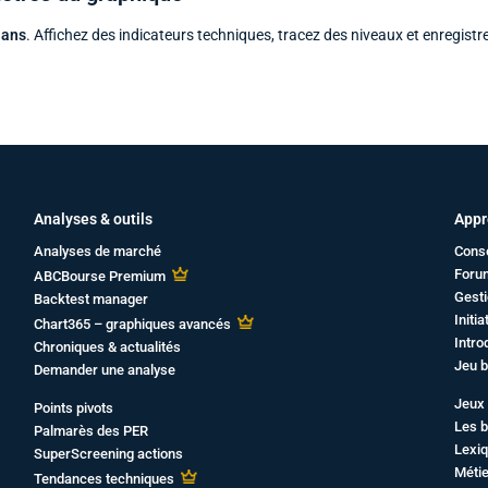
 ans
. Affichez des indicateurs techniques, tracez des niveaux et enregistr
Analyses & outils
Appr
Analyses de marché
Cons
Foru
ABCBourse Premium
Gesti
Backtest manager
Initi
Chart365 – graphiques avancés
Intro
Chroniques & actualités
Jeu b
Demander une analyse
Jeux 
Points pivots
Les b
Palmarès des PER
Lexiq
SuperScreening actions
Métie
Tendances techniques