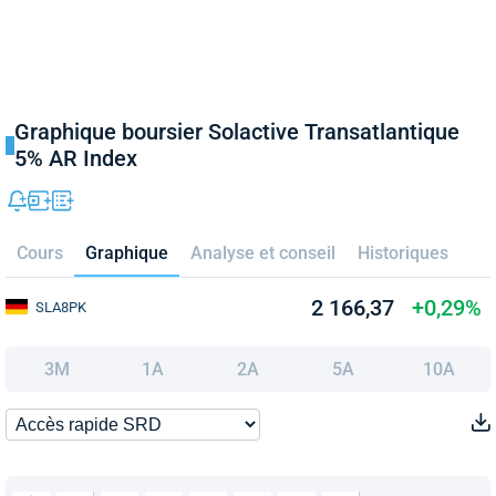
Graphique boursier Solactive Transatlantique
5% AR Index
Cours
Graphique
Analyse et conseil
Historiques
2 166,37
+0,29%
SLA8PK
3M
1A
2A
5A
10A