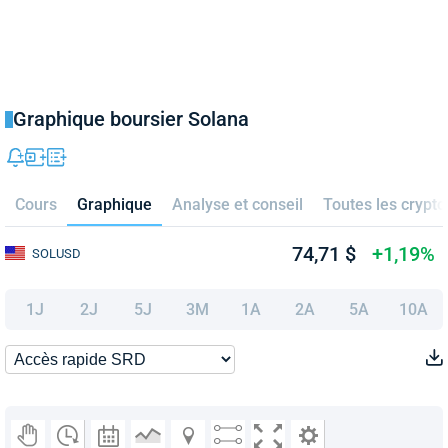
Graphique boursier Solana
Cours
Graphique
Analyse et conseil
Toutes les crypto
74,71 $
+1,19%
SOLUSD
1J
2J
5J
3M
1A
2A
5A
10A